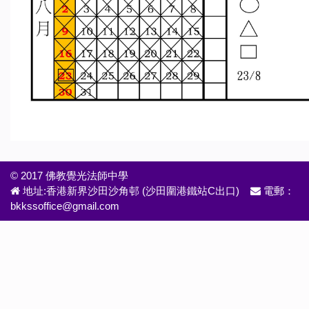
© 2017 佛教覺光法師中學
地址:香港新界沙田沙角邨 (沙田圍港鐵站C出口)
電郵：
bkkssoffice@gmail.com