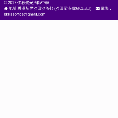
© 2017 佛教覺光法師中學
地址:香港新界沙田沙角邨 (沙田圍港鐵站C出口)
電郵：
bkkssoffice@gmail.com