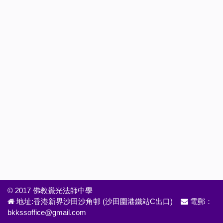
© 2017 佛教覺光法師中學
地址:香港新界沙田沙角邨 (沙田圍港鐵站C出口)
電郵：
bkkssoffice@gmail.com