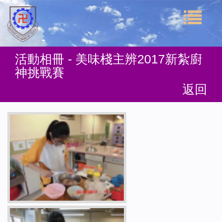
活動相冊 - 美味棧主辨2017新紮廚
神挑戰賽
返回