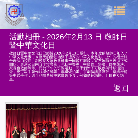
活動相冊 - 2026年2月13 日 敬師日
暨中華文化日
敬師日暨中華文化日已經於2026年2月13日舉行。本年度的敬師日加入了
中華文化元素，令整天的活動增添了濃厚的中華文化色彩。上午的禮堂綜
合表演由校長、副校長及家教會幹事一同敲打鑼鼓，宣布敬師日表演正式
開始。表演節目內容非常豐富，包括中樂團、中國舞、變臉、師生表演、
家長也敬師等等。而於下午的班際活動，同學們除了可以參與球類活動
外，更可親手製作非遺竹編畫、非遺燒泊畫、京劇臉譜撥浪鼓、草紙燈籠
等中式手作，還可品嚐各種中式懷舊小食，例如麥芽糖餅、叮叮糖及糖
畫。
返回