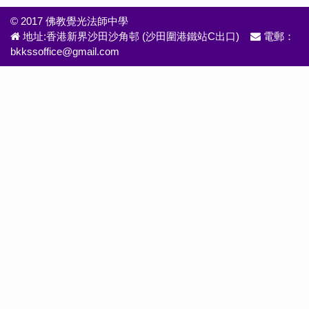
© 2017 佛教覺光法師中學
地址:香港新界沙田沙角邨 (沙田圍港鐵站C出口)
電郵：
bkkssoffice@gmail.com